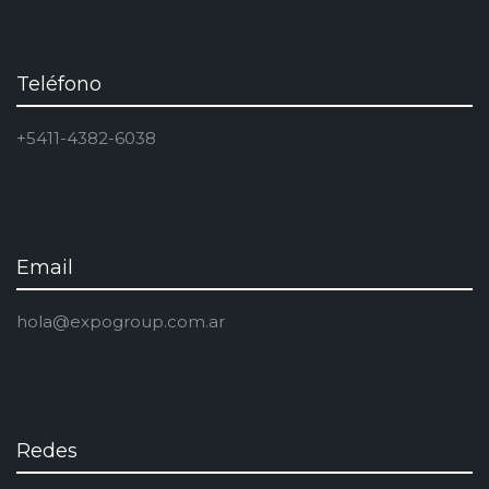
Teléfono
+5411-4382-6038
Email
hola@expogroup.com.ar
Redes